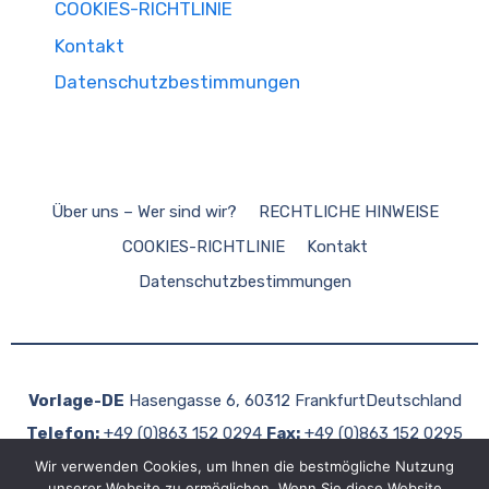
COOKIES-RICHTLINIE
Kontakt
Datenschutzbestimmungen
Über uns – Wer sind wir?
RECHTLICHE HINWEISE
COOKIES-RICHTLINIE
Kontakt
Datenschutzbestimmungen
Vorlage-DE
Hasengasse 6, 60312 FrankfurtDeutschland
Telefon:
+49 (0)863 152 0294
Fax:
+49 (0)863 152 0295
E-Mail:
info@vorlage-de.com
Web:
www.vorlage-de.com
Wir verwenden Cookies, um Ihnen die bestmögliche Nutzung
unserer Website zu ermöglichen. Wenn Sie diese Website